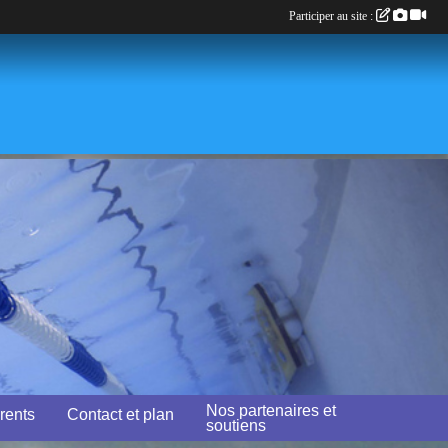
Participer au site :
Nos partenaires et
rents
Contact et plan
soutiens