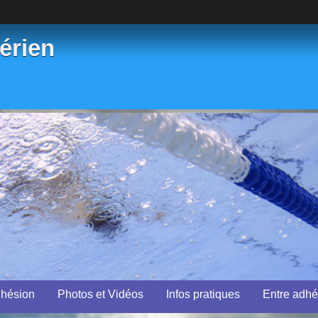
érien
dhésion
Photos et Vidéos
Infos pratiques
Entre adhé