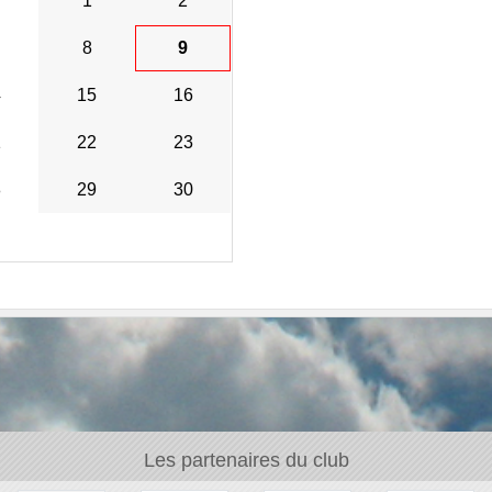
1
2
8
9
4
15
16
1
22
23
8
29
30
Les partenaires du club