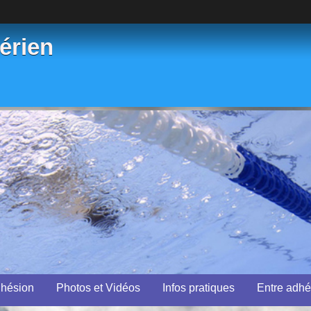
érien
dhésion
Photos et Vidéos
Infos pratiques
Entre adhé