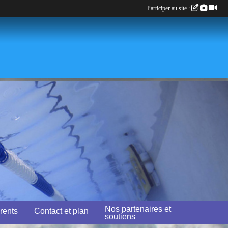
Participer au site :
Nos partenaires et
rents
Contact et plan
soutiens