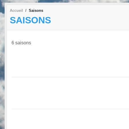
Accueil
Saisons
SAISONS
6 saisons