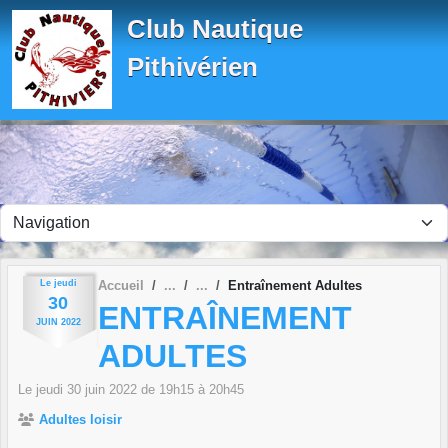
Panneau de gestion des cookies
Club Nautique
Pithivérien
Le
jeudi
Accueil
Entraînement Adultes
30
ENTRAÎNEMENT
JUIN
2022
ADULTES
Le
jeudi
30
juin
2022
de 19h15 à 20h45
Adultes loisir