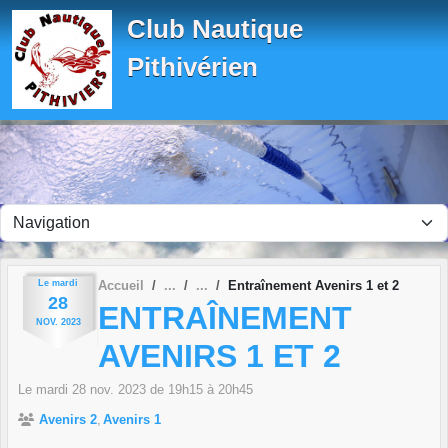
Panneau de gestion des cookies
Club Nautique
Pithivérien
Le
mardi
Accueil
Entraînement Avenirs 1 et 2
28
ENTRAÎNEMENT
NOV.
2023
AVENIRS 1 ET 2
Le
mardi
28
nov.
2023
de 19h15 à 20h45
Avenirs 2
Avenirs 1