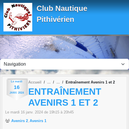
Panneau de gestion des cookies
Club Nautique
Pithivérien
Le
mardi
Accueil
Entraînement Avenirs 1 et 2
16
ENTRAÎNEMENT
JANV.
2024
AVENIRS 1 ET 2
Le
mardi
16
janv.
2024
de 19h15 à 20h45
Avenirs 2
Avenirs 1