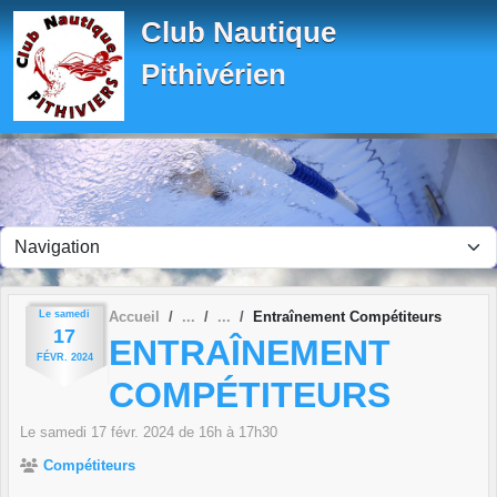
Panneau de gestion des cookies
Club Nautique
Pithivérien
Le
samedi
Accueil
Entraînement Compétiteurs
17
ENTRAÎNEMENT
FÉVR.
2024
COMPÉTITEURS
Le
samedi
17
févr.
2024
de 16h à 17h30
Compétiteurs