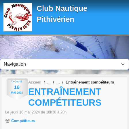
Panneau de gestion des cookies
Club Nautique
Pithivérien
Le
jeudi
Accueil
Entraînement compétiteurs
16
ENTRAÎNEMENT
MAI
2024
COMPÉTITEURS
Le
jeudi
16
mai
2024
de 18h30 à 20h
Compétiteurs