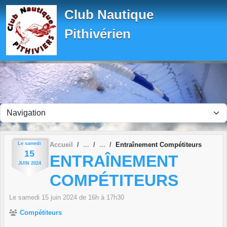
Panneau de gestion des cookies
Club Nautique
Pithivérien
Le
samedi
Accueil
Entraînement Compétiteurs
15
ENTRAÎNEMENT
JUIN
2024
COMPÉTITEURS
Le
samedi
15
juin
2024
de 16h à 17h30
Compétiteurs