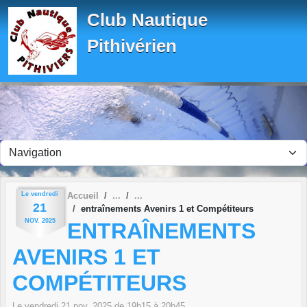
Panneau de gestion des cookies
Club Nautique
Pithivérien
Le
vendredi
Accueil
21
entraînements Avenirs 1 et Compétiteurs
NOV.
2025
ENTRAÎNEMENTS
AVENIRS 1 ET
COMPÉTITEURS
Le
vendredi
21
nov.
2025
de 19h15 à 20h45