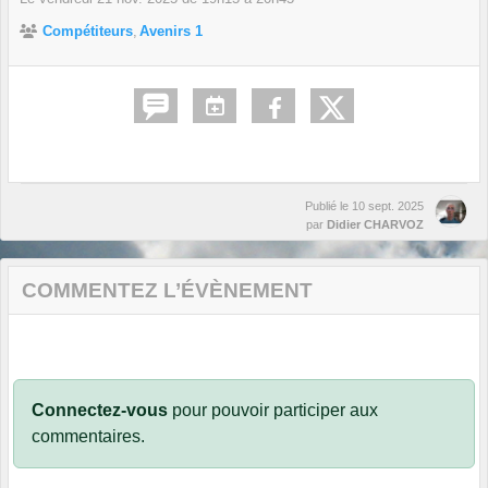
Compétiteurs
Avenirs 1
Publié le
10 sept. 2025
par
Didier CHARVOZ
COMMENTEZ L’ÉVÈNEMENT
Connectez-vous
pour pouvoir participer aux
commentaires.